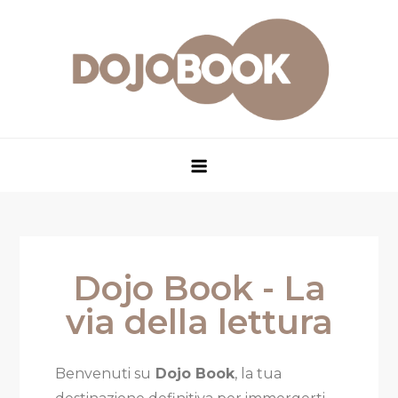
Dojo Book
La via della lettura
Dojo Book - La
via della lettura
Benvenuti su
Dojo Book
, la tua