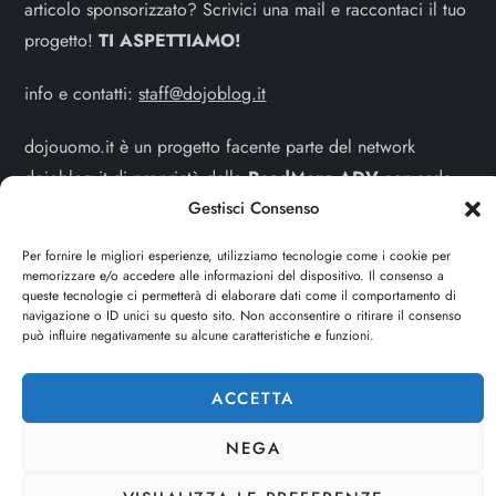
articolo sponsorizzato? Scrivici una mail e raccontaci il tuo
progetto!
TI ASPETTIAMO!
info e contatti:
staff@dojoblog.it
dojouomo.it è un progetto facente parte del network
dojoblog.it di proprietà della
ReadMore ADV
con sede
legale in Via delle Sirene 34 - Roma - P.iva:
Gestisci Consenso
IT13402731007
Per fornire le migliori esperienze, utilizziamo tecnologie come i cookie per
memorizzare e/o accedere alle informazioni del dispositivo. Il consenso a
Cerca
queste tecnologie ci permetterà di elaborare dati come il comportamento di
navigazione o ID unici su questo sito. Non acconsentire o ritirare il consenso
può influire negativamente su alcune caratteristiche e funzioni.
CERCA
ACCETTA
NEGA