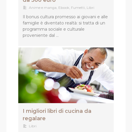
da 500 euro
Anime e manga
,
Ebook
,
Fumetti
,
Libri
Il bonus cultura promesso ai giovani e alle
famiglie è diventato realtà: si tratta di un
programma sociale e culturale
proveniente dal …
I migliori libri di cucina da
regalare
Libri