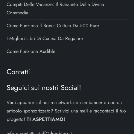
i
Compiti Delle Vacanze: Il Riassunto Della Divina
Commedia
Come Funziona Il Bonus Cultura Da 500 Euro
I Migliori Libri Di Cucina Da Regalare
Come Funziona Audible
Contatti
Seguici sui nostri Social!
Vuoi apparire sul nostro network con un banner o con un
articolo sponsorizzato? Scrivici una mail e raccontaci il tuo
progetto!
TI ASPETTIAMO!
info e contatti:
staff@dojoblog.it