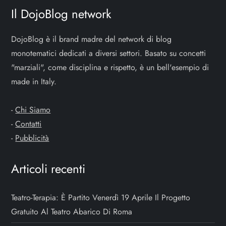
n
Il DojoBlog network
e
DojoBlog è il brand madre del network di blog
monotematici dedicati a diversi settori. Basato su concetti
a
"marziali", come disciplina e rispetto, è un bell'esempio di
r
made in Italy.
t
-
Chi Siamo
-
Contatti
i
-
Pubblicità
c
Articoli recenti
o
Teatro-Terapia: È Partito Venerdì 19 Aprile Il Progetto
l
Gratuito Al Teatro Abarico Di Roma