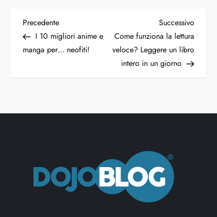
N
Articolo
Articol
Precedente
Successivo
precedente
succes
I 10 migliori anime e
Come funziona la lettura
a
manga per… neofiti!
veloce? Leggere un libro
intero in un giorno
v
i
g
a
z
i
o